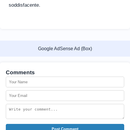
soddisfacente.
Google AdSense Ad (Box)
Comments
Post Comment