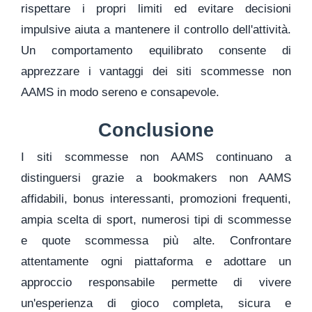
rispettare i propri limiti ed evitare decisioni
impulsive aiuta a mantenere il controllo dell'attività.
Un comportamento equilibrato consente di
apprezzare i vantaggi dei siti scommesse non
AAMS in modo sereno e consapevole.
Conclusione
I siti scommesse non AAMS continuano a
distinguersi grazie a bookmakers non AAMS
affidabili, bonus interessanti, promozioni frequenti,
ampia scelta di sport, numerosi tipi di scommesse
e quote scommessa più alte. Confrontare
attentamente ogni piattaforma e adottare un
approccio responsabile permette di vivere
un'esperienza di gioco completa, sicura e