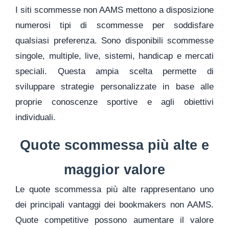
I siti scommesse non AAMS mettono a disposizione
numerosi tipi di scommesse per soddisfare
qualsiasi preferenza. Sono disponibili scommesse
singole, multiple, live, sistemi, handicap e mercati
speciali. Questa ampia scelta permette di
sviluppare strategie personalizzate in base alle
proprie conoscenze sportive e agli obiettivi
individuali.
Quote scommessa più alte e
maggior valore
Le quote scommessa più alte rappresentano uno
dei principali vantaggi dei bookmakers non AAMS.
Quote competitive possono aumentare il valore