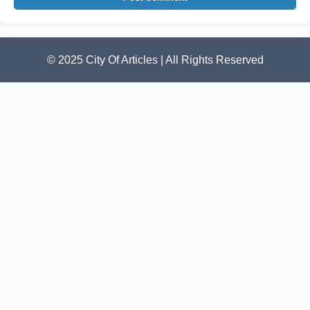
© 2025 City Of Articles | All Rights Reserved