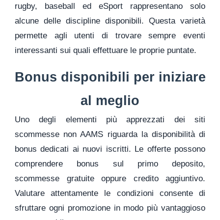
rugby, baseball ed eSport rappresentano solo
alcune delle discipline disponibili. Questa varietà
permette agli utenti di trovare sempre eventi
interessanti sui quali effettuare le proprie puntate.
Bonus disponibili per iniziare
al meglio
Uno degli elementi più apprezzati dei siti
scommesse non AAMS riguarda la disponibilità di
bonus dedicati ai nuovi iscritti. Le offerte possono
comprendere bonus sul primo deposito,
scommesse gratuite oppure credito aggiuntivo.
Valutare attentamente le condizioni consente di
sfruttare ogni promozione in modo più vantaggioso